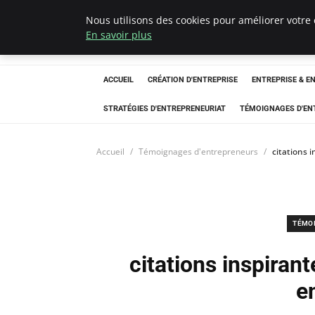
Nous utilisons des cookies pour améliorer votre 
LECFCM
En savoir plus
ACCUEIL
CRÉATION D'ENTREPRISE
ENTREPRISE & E
STRATÉGIES D'ENTREPRENEURIAT
TÉMOIGNAGES D'EN
Accueil
Témoignages d'entrepreneurs
citations 
TÉMO
citations inspirant
e