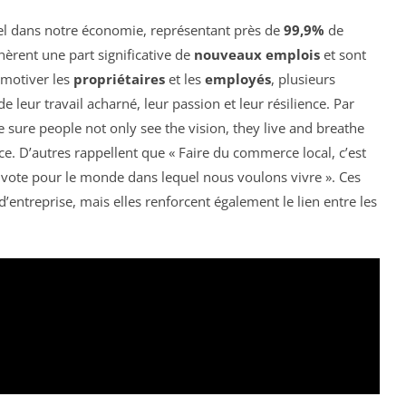
tiel dans notre économie, représentant près de
99,9%
de
énèrent une part significative de
nouveaux emplois
et sont
 motiver les
propriétaires
et les
employés
, plusieurs
 leur travail acharné, leur passion et leur résilience. Par
ure people not only see the vision, they live and breathe
nce. D’autres rappellent que « Faire du commerce local, c’est
n vote pour le monde dans lequel nous voulons vivre ». Ces
’entreprise, mais elles renforcent également le lien entre les