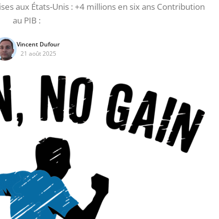
es aux États-Unis : +4 millions en six ans Contribution
au PIB :
Vincent Dufour
21 août 2025