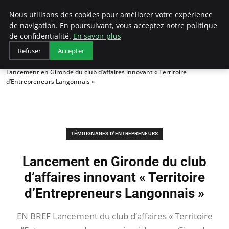
LECFCM
Nous utilisons des cookies pour améliorer votre expérience
de navigation. En poursuivant, vous acceptez notre politique
de confidentialité.
En savoir plus
Refuser
Accepter
Accueil
Témoignages d'entrepreneurs
Lancement en Gironde du club d’affaires innovant « Territoire
d’Entrepreneurs Langonnais »
TÉMOIGNAGES D'ENTREPRENEURS
Lancement en Gironde du club
d’affaires innovant « Territoire
d’Entrepreneurs Langonnais »
EN BREF Lancement du club d’affaires « Territoire