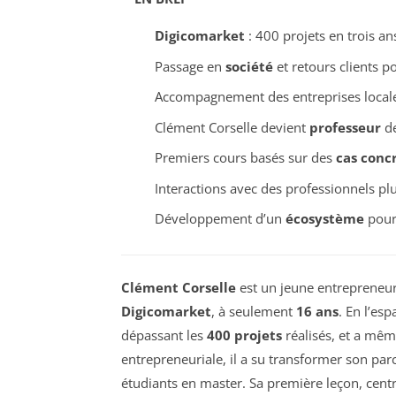
Digicomarket
: 400 projets en trois an
Passage en
société
et retours clients po
Accompagnement des entreprises local
Clément Corselle devient
professeur
de
Premiers cours basés sur des
cas conc
Interactions avec des professionnels pl
Développement d’un
écosystème
pour 
Clément Corselle
est un jeune entrepreneu
Digicomarket
, à seulement
16 ans
. En l’esp
dépassant les
400 projets
réalisés, et a même
entrepreneuriale, il a su transformer son pa
étudiants en master. Sa première leçon, centré