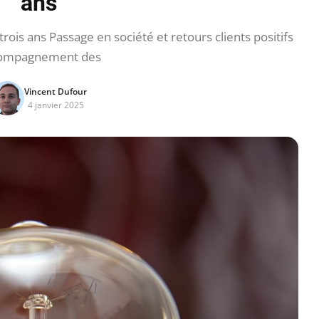
ans
rois ans Passage en société et retours clients positifs
ompagnement des
Vincent Dufour
4 janvier 2025