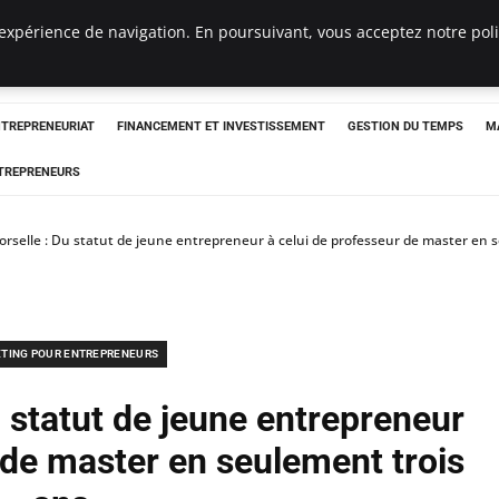
expérience de navigation. En poursuivant, vous acceptez notre polit
NTREPRENEURIAT
FINANCEMENT ET INVESTISSEMENT
GESTION DU TEMPS
M
TREPRENEURS
rselle : Du statut de jeune entrepreneur à celui de professeur de master en 
TING POUR ENTREPRENEURS
 statut de jeune entrepreneur
 de master en seulement trois