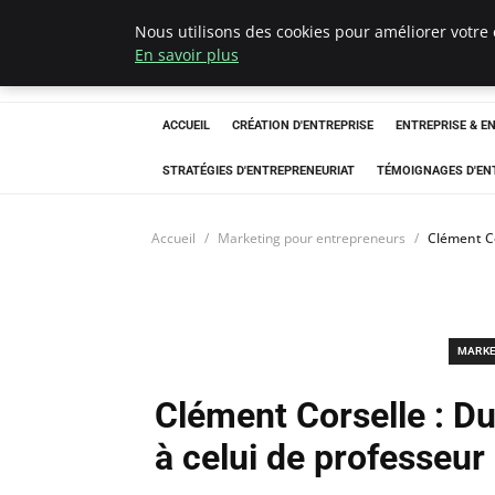
Nous utilisons des cookies pour améliorer votre 
LECFCM
En savoir plus
ACCUEIL
CRÉATION D'ENTREPRISE
ENTREPRISE & E
STRATÉGIES D'ENTREPRENEURIAT
TÉMOIGNAGES D'EN
Accueil
Marketing pour entrepreneurs
Clément Co
MARKE
Clément Corselle : Du
à celui de professeur