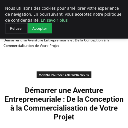
LECFCM
Nous utilisons des cookies pour améliorer votre expérience
de navigation. En poursuivant, vous acceptez notre politique
de confidentialité.
En savoir plus
Refuser
Accepter
Accueil
Marketing pour entrepreneurs
Démarrer une Aventure Entrepreneuriale : De la Conception à la
Commercialisation de Votre Projet
MARKETING POUR ENTREPRENEURS
Démarrer une Aventure
Entrepreneuriale : De la Conception
à la Commercialisation de Votre
Projet