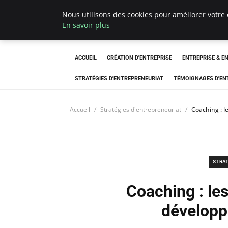
Nous utilisons des cookies pour améliorer votre 
LECFCM
En savoir plus
ACCUEIL
CRÉATION D'ENTREPRISE
ENTREPRISE & E
STRATÉGIES D'ENTREPRENEURIAT
TÉMOIGNAGES D'EN
Accueil
Stratégies d'entrepreneuriat
Coaching : l
STRA
Coaching : les
développ