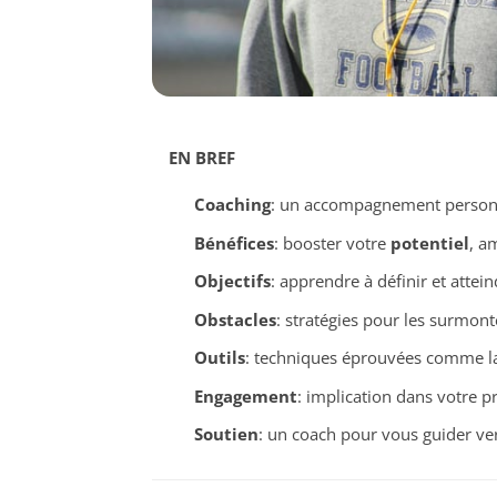
EN BREF
Coaching
: un accompagnement personna
Bénéfices
: booster votre
potentiel
, a
Objectifs
: apprendre à définir et attein
Obstacles
: stratégies pour les surmon
Outils
: techniques éprouvées comme l
Engagement
: implication dans votre 
Soutien
: un coach pour vous guider v