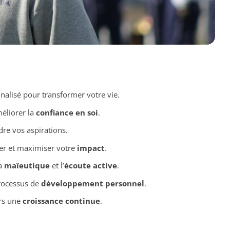
lisé pour transformer votre vie.
méliorer la
confiance en soi
.
dre vos aspirations.
ter et maximiser votre
impact
.
a
maïeutique
et l’
écoute active
.
processus de
développement personnel
.
ers une
croissance continue
.