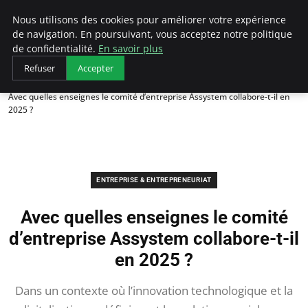
LECFCM
Nous utilisons des cookies pour améliorer votre expérience
de navigation. En poursuivant, vous acceptez notre politique
de confidentialité.
En savoir plus
Refuser
Accepter
Accueil
Entreprise & Entrepreneuriat
Avec quelles enseignes le comité d’entreprise Assystem collabore-t-il en
2025 ?
ENTREPRISE & ENTREPRENEURIAT
Avec quelles enseignes le comité
d’entreprise Assystem collabore-t-il
en 2025 ?
Dans un contexte où l’innovation technologique et la