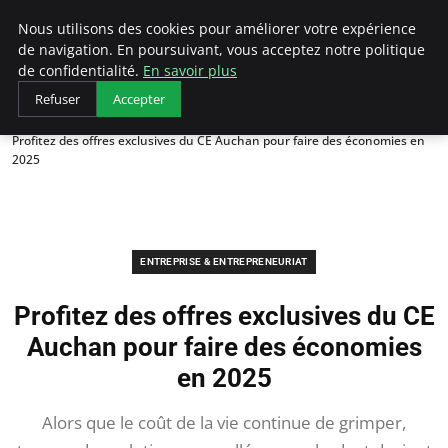
LECFCM
Nous utilisons des cookies pour améliorer votre expérience
de navigation. En poursuivant, vous acceptez notre politique
de confidentialité.
En savoir plus
Refuser
Accepter
Accueil
Entreprise & Entrepreneuriat
Profitez des offres exclusives du CE Auchan pour faire des économies en
2025
ENTREPRISE & ENTREPRENEURIAT
Profitez des offres exclusives du CE
Auchan pour faire des économies
en 2025
Alors que le coût de la vie continue de grimper,