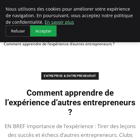
LECFCM
Nous utilisons des cookies pour améliorer votre expérience
de navigation. En poursuivant, vous acceptez notre politique
de confidentialité.
En savoir plus
Refuser
Accepter
Accueil
Entreprise & Entrepreneuriat
Comment apprendre de l’expérience d’autres entrepreneurs ?
ENTREPRISE & ENTREPRENEURIAT
Comment apprendre de
l’expérience d’autres entrepreneurs
?
EN BREF Importance de l’expérience : Tirer des leçons
des succès et échecs d’autres entrepreneurs. Clubs