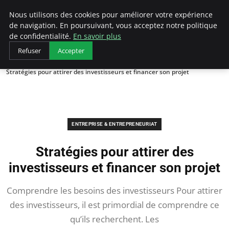
LECFCM
Nous utilisons des cookies pour améliorer votre expérience
de navigation. En poursuivant, vous acceptez notre politique
de confidentialité.
En savoir plus
Refuser
Accepter
Accueil
Entreprise & Entrepreneuriat
Stratégies pour attirer des investisseurs et financer son projet
ENTREPRISE & ENTREPRENEURIAT
Stratégies pour attirer des
investisseurs et financer son projet
Comprendre les besoins des investisseurs Pour attirer
des investisseurs, il est primordial de comprendre ce
qu’ils recherchent. Les