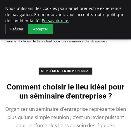
LECFCM
Nous utilisons des cookies pour améliorer votre expérience
de navigation. En poursuivant, vous acceptez notre politique
de confidentialité.
En savoir plus
Refuser
Accepter
Accueil
Stratégies d'entrepreneuriat
Comment choisir le lieu idéal pour un séminaire d'entreprise ?
STRATÉGIES D'ENTREPRENEURIAT
Comment choisir le lieu idéal pour
un séminaire d'entreprise ?
Organiser un séminaire d'entreprise représente bien
plus qu'une simple réunion ; c'est un levier puissant
pour renforcer les liens au sein des équipes,