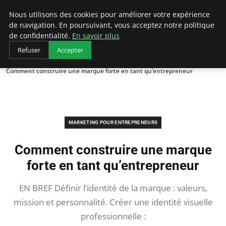
LECFCM
Nous utilisons des cookies pour améliorer votre expérience
de navigation. En poursuivant, vous acceptez notre politique
de confidentialité.
En savoir plus
Refuser
Accepter
Accueil
Marketing pour entrepreneurs
Comment construire une marque forte en tant qu’entrepreneur
MARKETING POUR ENTREPRENEURS
Comment construire une marque
forte en tant qu’entrepreneur
EN BREF Définir l’identité de la marque : valeurs,
mission et personnalité. Créer une identité visuelle
professionnelle :