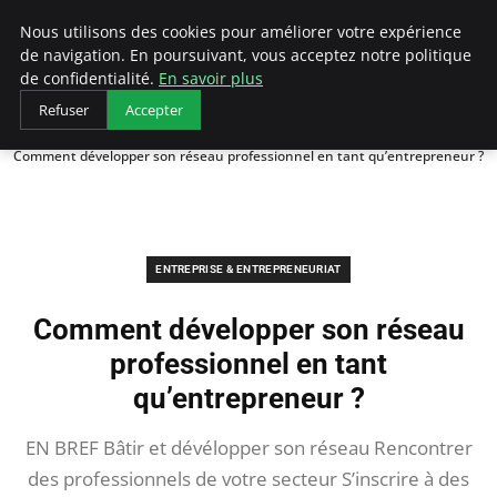
LECFCM
Nous utilisons des cookies pour améliorer votre expérience
de navigation. En poursuivant, vous acceptez notre politique
de confidentialité.
En savoir plus
Refuser
Accepter
Accueil
Entreprise & Entrepreneuriat
Comment développer son réseau professionnel en tant qu’entrepreneur ?
ENTREPRISE & ENTREPRENEURIAT
Comment développer son réseau
professionnel en tant
qu’entrepreneur ?
EN BREF Bâtir et dévélopper son réseau Rencontrer
des professionnels de votre secteur S’inscrire à des