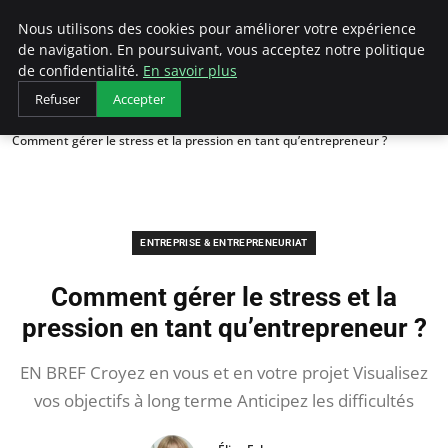
LECFCM
Nous utilisons des cookies pour améliorer votre expérience
de navigation. En poursuivant, vous acceptez notre politique
de confidentialité.
En savoir plus
Refuser
Accepter
Accueil
Entreprise & Entrepreneuriat
Comment gérer le stress et la pression en tant qu’entrepreneur ?
ENTREPRISE & ENTREPRENEURIAT
Comment gérer le stress et la
pression en tant qu’entrepreneur ?
EN BREF Croyez en vous et en votre projet Visualisez
vos objectifs à long terme Anticipez les difficultés