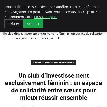
LECFCM
Nous utilisons des cookies pour améliorer votre expérience
de navigation. En poursuivant, vous acceptez notre politique
de confidentialité.
En savoir plus
Refuser
Accepter
Accueil
Témoignages d'entrepreneurs
Un club d’investissement exclusivement féminin : un espace de solidarité
entre sœurs pour mieux réussir ensemble
TÉMOIGNAGES D'ENTREPRENEURS
Un club d’investissement
exclusivement féminin : un espace
de solidarité entre sœurs pour
mieux réussir ensemble