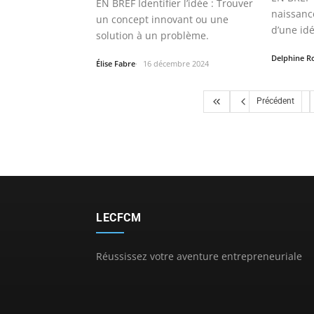
EN BREF Identifier l’idée : Trouver
naissance
un concept innovant ou une
d’une id
solution à un problème.
Delphine R
Élise Fabre
16 décembre 2024
Précédent
LECFCM
Réussissez votre aventure entrepreneuriale