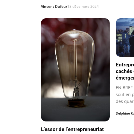
Vincent Dufour
18 décembre 2024
Entrepre
cachés 
émerge
EN BREF 
soutien 
des quart
Delphine R
L’essor de l’entrepreneuriat