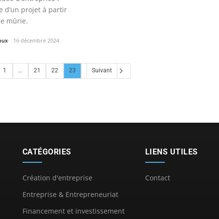
 d’un projet à partir
ée mûrie.
oux
16 décembre 2024
1
...
21
22
23
Suivant
CATÉGORIES
LIENS UTILES
Création d'entreprise
Contact
Entreprise & Entrepreneuriat
Financement et investissement