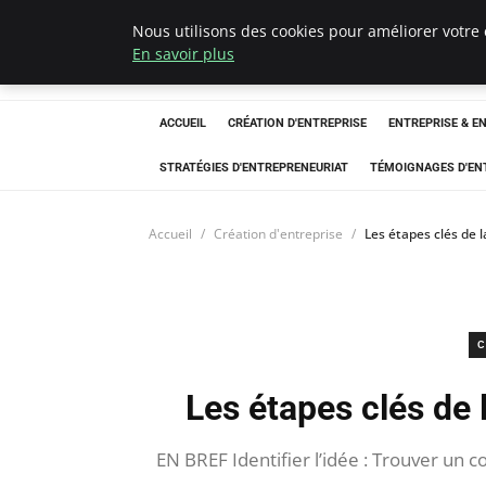
Nous utilisons des cookies pour améliorer votre 
LECFCM
En savoir plus
ACCUEIL
CRÉATION D'ENTREPRISE
ENTREPRISE & E
STRATÉGIES D'ENTREPRENEURIAT
TÉMOIGNAGES D'EN
Accueil
Création d'entreprise
Les étapes clés de 
C
Les étapes clés de 
EN BREF Identifier l’idée : Trouver un 