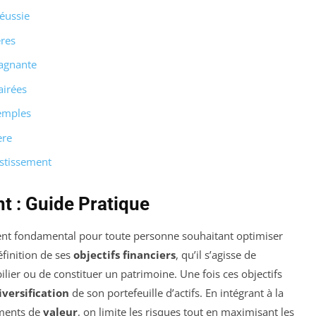
réussie
ères
gagnante
airées
xemples
ère
estissement
t : Guide Pratique
nt fondamental pour toute personne souhaitant optimiser
éfinition de ses
objectifs financiers
, qu’il s’agisse de
ilier ou de constituer un patrimoine. Une fois ces objectifs
versification
de son portefeuille d’actifs. En intégrant à la
ements de
valeur
, on limite les risques tout en maximisant les