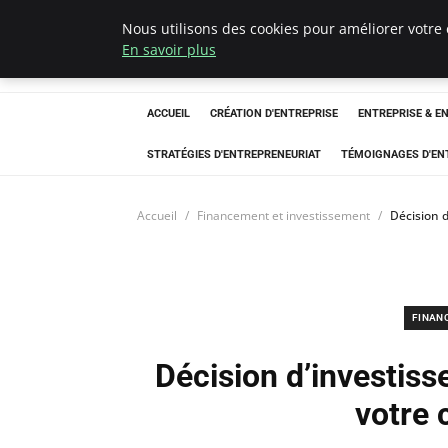
Nous utilisons des cookies pour améliorer votre 
LECFCM
En savoir plus
ACCUEIL
CRÉATION D'ENTREPRISE
ENTREPRISE & E
STRATÉGIES D'ENTREPRENEURIAT
TÉMOIGNAGES D'EN
Accueil
Financement et investissement
Décision d
FINAN
Décision d’investiss
votre 