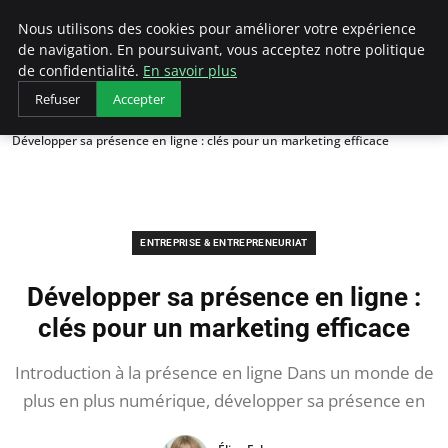
LECFCM
Nous utilisons des cookies pour améliorer votre expérience
de navigation. En poursuivant, vous acceptez notre politique
de confidentialité.
En savoir plus
Refuser
Accepter
Accueil
Entreprise & Entrepreneuriat
Développer sa présence en ligne : clés pour un marketing efficace
ENTREPRISE & ENTREPRENEURIAT
Développer sa présence en ligne :
clés pour un marketing efficace
Introduction à la présence en ligne Dans un monde de
plus en plus numérique, développer sa présence en