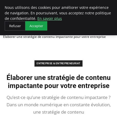
LECFCM
Nous utilisons des cookies pour améliorer votre expérience
de navigation. En poursuivant, vous acceptez notre politique
de confidentialité.
En savoir plus
Refuser
Accepter
Accueil
Entreprise & Entrepreneuriat
Élaborer une stratégie de contenu impactante pour votre entreprise
ENTREPRISE & ENTREPRENEURIAT
Élaborer une stratégie de contenu
impactante pour votre entreprise
Qu’est-ce qu’une stratégie de contenu impactante ?
Dans un monde numérique en constante évolution,
une stratégie de contenu