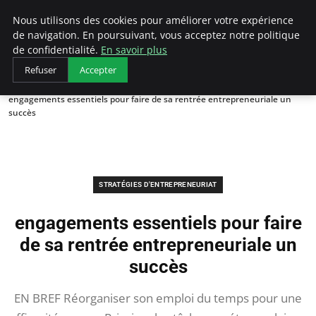
LECFCM
Nous utilisons des cookies pour améliorer votre expérience
de navigation. En poursuivant, vous acceptez notre politique
de confidentialité.
En savoir plus
Refuser
Accepter
Accueil
Stratégies d'entrepreneuriat
engagements essentiels pour faire de sa rentrée entrepreneuriale un
succès
STRATÉGIES D'ENTREPRENEURIAT
engagements essentiels pour faire
de sa rentrée entrepreneuriale un
succès
EN BREF Réorganiser son emploi du temps pour une