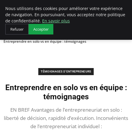
LECFCM
Nous utilisons des cookies pour améliorer votre expérience
de navigation. En poursuivant, vous acceptez notre politique
de confidentialité.
En savoir plus
Refuser
Accepter
Accueil
Témoignages d'entrepreneurs
Entreprendre en solo vs en équipe : témoignages
TÉMOIGNAGES D'ENTREPRENEURS
Entreprendre en solo vs en équipe :
témoignages
EN BREF Avantages de l’entrepreneuriat en solo :
liberté de décision, rapidité d’exécution. Inconvénients
de l’entrepreneuriat individuel :