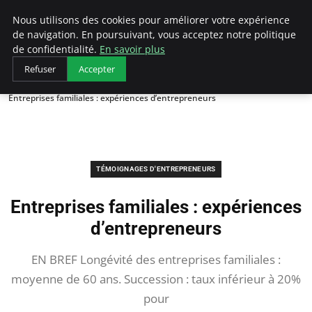
LECFCM
Nous utilisons des cookies pour améliorer votre expérience
de navigation. En poursuivant, vous acceptez notre politique
de confidentialité.
En savoir plus
Refuser
Accepter
Accueil
Témoignages d'entrepreneurs
Entreprises familiales : expériences d’entrepreneurs
TÉMOIGNAGES D'ENTREPRENEURS
Entreprises familiales : expériences
d’entrepreneurs
EN BREF Longévité des entreprises familiales :
moyenne de 60 ans. Succession : taux inférieur à 20%
pour