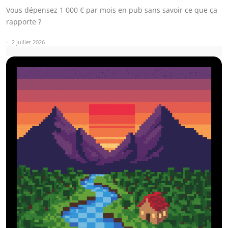
Vous dépensez 1 000 € par mois en pub sans savoir ce que ça
rapporte ?
2 juillet 2026