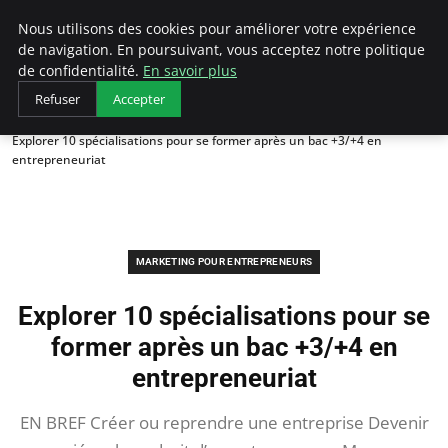
LECFCM
Nous utilisons des cookies pour améliorer votre expérience
de navigation. En poursuivant, vous acceptez notre politique
de confidentialité.
En savoir plus
Refuser
Accepter
Accueil
Marketing pour entrepreneurs
Explorer 10 spécialisations pour se former après un bac +3/+4 en
entrepreneuriat
MARKETING POUR ENTREPRENEURS
Explorer 10 spécialisations pour se
former après un bac +3/+4 en
entrepreneuriat
EN BREF Créer ou reprendre une entreprise Devenir