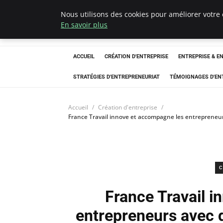
Nous utilisons des cookies pour améliorer votre 
LECFCM
En savoir plus
ACCUEIL
CRÉATION D'ENTREPRISE
ENTREPRISE & E
STRATÉGIES D'ENTREPRENEURIAT
TÉMOIGNAGES D'EN
Accueil
Création d'entreprise
France Travail innove et accompagne les entrepreneurs
C
France Travail 
entrepreneurs avec 