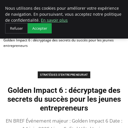
LECFCM
Nous utilisons des cookies pour améliorer votre expérience
de navigation. En poursuivant, vous acceptez notre politique
de confidentialité.
En savoir plus
Refuser
Accepter
Accueil
Stratégies d'entrepreneuriat
Golden Impact 6 : décryptage des secrets du succès pour les jeunes
entrepreneurs
STRATÉGIES D'ENTREPRENEURIAT
Golden Impact 6 : décryptage des
secrets du succès pour les jeunes
entrepreneurs
EN BREF Événement majeur : Golden Impact 6 Date :