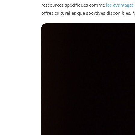
ressources spécifiques comme
les avantage
offres culturelles que sportives disponibles, fa