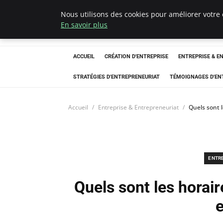
Nous utilisons des cookies pour améliorer votre 
LECFCM
En savoir plus
ACCUEIL
CRÉATION D'ENTREPRISE
ENTREPRISE & E
STRATÉGIES D'ENTREPRENEURIAT
TÉMOIGNAGES D'EN
Accueil
Entreprise & Entrepreneuriat
Quels sont 
ENTR
Quels sont les horai
e