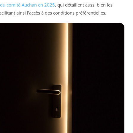
s du comité Auchan en 2025
, qui détaillent aussi bien les
cilitant ainsi l’accès à des conditions préférentielles.