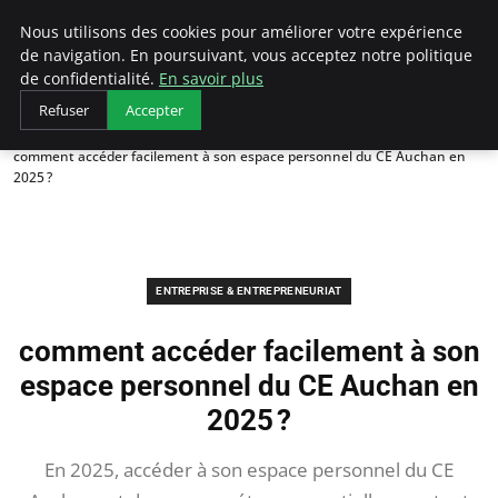
LECFCM
Nous utilisons des cookies pour améliorer votre expérience
de navigation. En poursuivant, vous acceptez notre politique
de confidentialité.
En savoir plus
Refuser
Accepter
Accueil
Entreprise & Entrepreneuriat
comment accéder facilement à son espace personnel du CE Auchan en
2025 ?
ENTREPRISE & ENTREPRENEURIAT
comment accéder facilement à son
espace personnel du CE Auchan en
2025 ?
En 2025, accéder à son espace personnel du CE