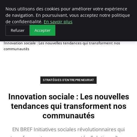
LECFCM
Nous utilisons des cookies pour améliorer votre expérience
de navigation. En poursuivant, vous acceptez notre politique
de confidentialité.
En savoir plus
Refuser
Accepter
Accueil
Stratégies d'entrepreneuriat
Innovation sociale : Les nouvelles tendances qui transforment nos
communautés
STRATÉGIES D'ENTREPRENEURIAT
Innovation sociale : Les nouvelles
tendances qui transforment nos
communautés
EN BREF Initiatives sociales révolutionnaires qui