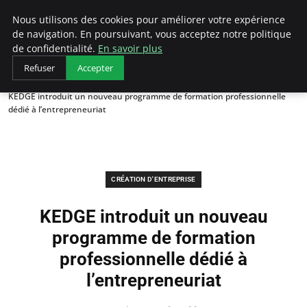
LECFCM
Nous utilisons des cookies pour améliorer votre expérience
de navigation. En poursuivant, vous acceptez notre politique
de confidentialité.
En savoir plus
Refuser
Accepter
Accueil
Création d'entreprise
KEDGE introduit un nouveau programme de formation professionnelle
dédié à l’entrepreneuriat
CRÉATION D'ENTREPRISE
KEDGE introduit un nouveau
programme de formation
professionnelle dédié à
l’entrepreneuriat