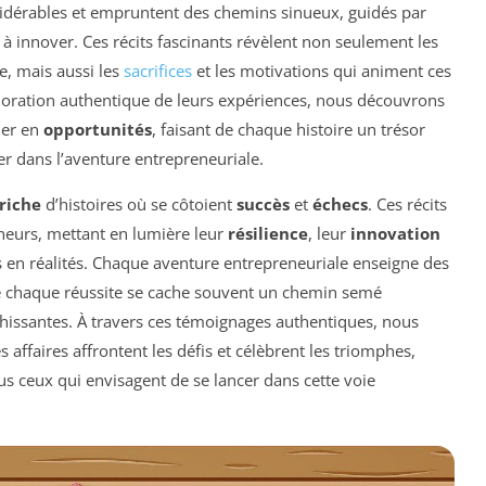
nsidérables et empruntent des chemins sinueux, guidés par
à innover. Ces récits fascinants révèlent non seulement les
e, mais aussi les
sacrifices
et les motivations qui animent ces
ploration authentique de leurs expériences, nous découvrons
mer en
opportunités
, faisant de chaque histoire un trésor
er dans l’aventure entrepreneuriale.
 riche
d’histoires où se côtoient
succès
et
échecs
. Ces récits
eneurs, mettant en lumière leur
résilience
, leur
innovation
s en réalités. Chaque aventure entrepreneuriale enseigne des
e chaque réussite se cache souvent un chemin semé
hissantes. À travers ces témoignages authentiques, nous
ffaires affrontent les défis et célèbrent les triomphes,
ous ceux qui envisagent de se lancer dans cette voie