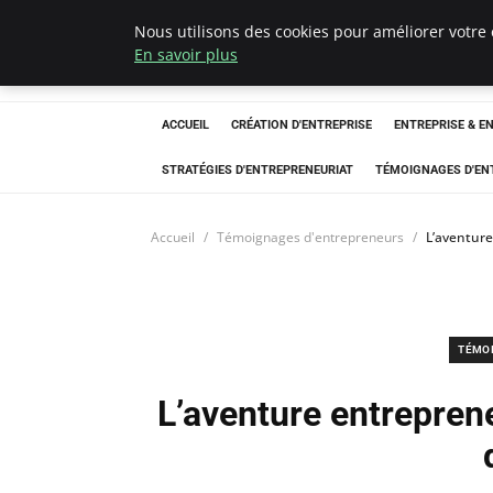
Nous utilisons des cookies pour améliorer votre 
LECFCM
En savoir plus
ACCUEIL
CRÉATION D'ENTREPRISE
ENTREPRISE & E
STRATÉGIES D'ENTREPRENEURIAT
TÉMOIGNAGES D'EN
Accueil
Témoignages d'entrepreneurs
L’aventure
TÉMO
L’aventure entrepreneu