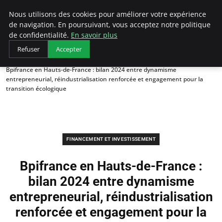
LECFCM
Nous utilisons des cookies pour améliorer votre expérience
de navigation. En poursuivant, vous acceptez notre politique
de confidentialité.
En savoir plus
Refuser
Accepter
Accueil
Financement et investissement
Bpifrance en Hauts-de-France : bilan 2024 entre dynamisme
entrepreneurial, réindustrialisation renforcée et engagement pour la
transition écologique
FINANCEMENT ET INVESTISSEMENT
Bpifrance en Hauts-de-France :
bilan 2024 entre dynamisme
entrepreneurial, réindustrialisation
renforcée et engagement pour la