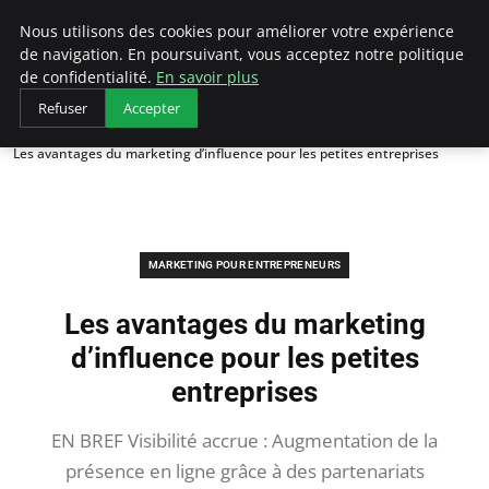
LECFCM
Nous utilisons des cookies pour améliorer votre expérience
de navigation. En poursuivant, vous acceptez notre politique
de confidentialité.
En savoir plus
Refuser
Accepter
Accueil
Marketing pour entrepreneurs
Les avantages du marketing d’influence pour les petites entreprises
MARKETING POUR ENTREPRENEURS
Les avantages du marketing
d’influence pour les petites
entreprises
EN BREF Visibilité accrue : Augmentation de la
présence en ligne grâce à des partenariats