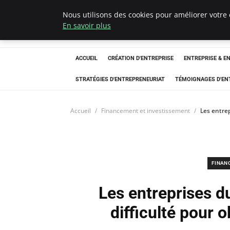
Nous utilisons des cookies pour améliorer votre 
LECFCM
En savoir plus
ACCUEIL
CRÉATION D'ENTREPRISE
ENTREPRISE & E
STRATÉGIES D'ENTREPRENEURIAT
TÉMOIGNAGES D'EN
Accueil
Financement et investissement
Les entrep
FINAN
Les entreprises d
difficulté pour 