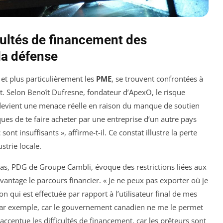
cultés de financement des
la défense
, et plus particulièrement les
PME
, se trouvent confrontées à
nt. Selon Benoît Dufresne, fondateur d’ApexO, le risque
 devient une menace réelle en raison du manque de soutien
ques de te faire acheter par une entreprise d’un autre pays
t insuffisants », affirme-t-il. Ce constat illustre la perte
strie locale.
ugas, PDG de Groupe Cambli, évoque des restrictions liées aux
vantage le parcours financier. « Je ne peux pas exporter où je
ion qui est effectuée par rapport à l’utilisateur final de mes
 par exemple, car le gouvernement canadien ne me le permet
ct accentue les difficultés de financement, car les prêteurs sont