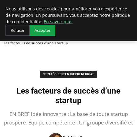
LECFCM
Nous utilisons des cookies pour améliorer votre expérience
de navigation. En poursuivant, vous acceptez notre politique
de confidentialité.
En savoir plus
Refuser
Accepter
Accueil
Stratégies d'entrepreneuriat
Les facteurs de succès d’une startup
STRATÉGIES D'ENTREPRENEURIAT
Les facteurs de succès d’une
startup
EN BREF Idée innovante : La base de toute startup
prospère. Équipe compétente : Un groupe diversifié et