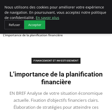
LECFCM
Nous utilisons des cookies pour améliorer votre expérience
de navigation. En poursuivant, vous acceptez notre politique
de confidentialité.
En savoir plus
Refuser
Accepter
Accueil
Financement et investissement
L’importance de la planification financière
FINANCEMENT ET INVESTISSEMENT
L’importance de la planification
financière
EN BREF Analyse de votre situation économique
actuelle. Fixation d’objectifs financiers clairs.
Élaboration de stratégies pour atteindre ces