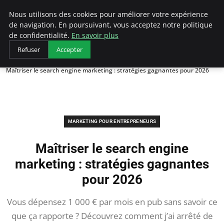
LECFCM
Nous utilisons des cookies pour améliorer votre expérience
de navigation. En poursuivant, vous acceptez notre politique
de confidentialité.
En savoir plus
Refuser
Accepter
Accueil
Marketing pour entrepreneurs
Maîtriser le search engine marketing : stratégies gagnantes pour 2026
MARKETING POUR ENTREPRENEURS
Maîtriser le search engine
marketing : stratégies gagnantes
pour 2026
Vous dépensez 1 000 € par mois en pub sans savoir ce
que ça rapporte ? Découvrez comment j’ai arrêté de