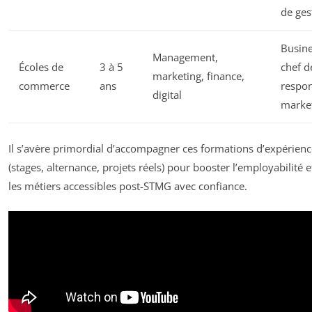
de ges
Busine
Management,
Écoles de
3 à 5
chef d
marketing, finance,
commerce
ans
respo
digital
marke
Il s’avère primordial d’accompagner ces formations d’expérienc
(stages, alternance, projets réels) pour booster l’employabilité e
les métiers accessibles post-STMG avec confiance.