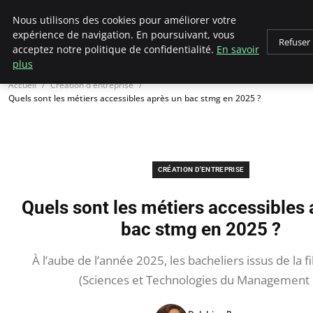
LECFCM
Nous utilisons des cookies pour améliorer votre
expérience de navigation. En poursuivant, vous
Refuser
acceptez notre politique de confidentialité.
En savoir
plus
Accueil
Création d'entreprise
Quels sont les métiers accessibles après un bac stmg en 2025 ?
CRÉATION D'ENTREPRISE
Quels sont les métiers accessibles
bac stmg en 2025 ?
À l’aube de l’année 2025, les bacheliers issus de la f
(Sciences et Technologies du Management 