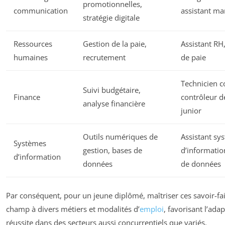
promotionnelles,
communication
assistant ma
stratégie digitale
Ressources
Gestion de la paie,
Assistant RH
humaines
recrutement
de paie
Technicien c
Suivi budgétaire,
Finance
contrôleur d
analyse financière
junior
Outils numériques de
Assistant sy
Systèmes
gestion, bases de
d’informatio
d’information
données
de données
Par conséquent, pour un jeune diplômé, maîtriser ces savoir-fai
champ à divers métiers et modalités d’
emploi
, favorisant l’adap
réussite dans des secteurs aussi concurrentiels que variés.