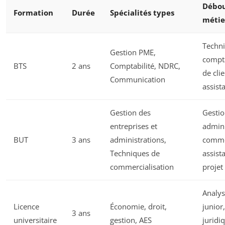
Débo
Formation
Durée
Spécialités types
métie
Techni
Gestion PME,
compta
BTS
2 ans
Comptabilité, NDRC,
de clie
Communication
assist
Gestion des
Gestio
entreprises et
admini
BUT
3 ans
administrations,
commer
Techniques de
assist
commercialisation
projet
Analys
Licence
Économie, droit,
junior,
3 ans
universitaire
gestion, AES
juridi