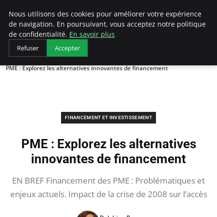
LECFCM
Nous utilisons des cookies pour améliorer votre expérience
de navigation. En poursuivant, vous acceptez notre politique
de confidentialité.
En savoir plus
Refuser
Accepter
Accueil
Financement et investissement
PME : Explorez les alternatives innovantes de financement
FINANCEMENT ET INVESTISSEMENT
PME : Explorez les alternatives
innovantes de financement
EN BREF Financement des PME : Problématiques et
enjeux actuels. Impact de la crise de 2008 sur l’accès