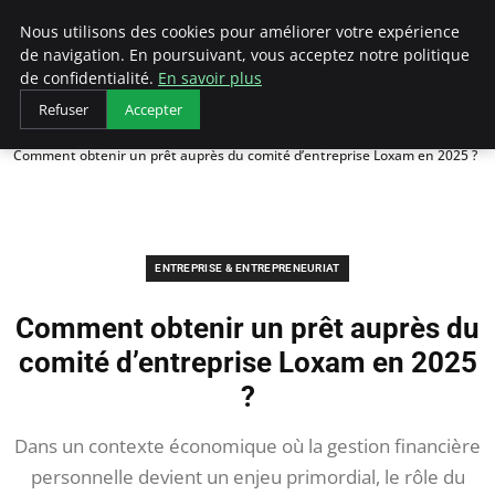
LECFCM
Nous utilisons des cookies pour améliorer votre expérience
de navigation. En poursuivant, vous acceptez notre politique
de confidentialité.
En savoir plus
Refuser
Accepter
Accueil
Entreprise & Entrepreneuriat
Comment obtenir un prêt auprès du comité d’entreprise Loxam en 2025 ?
ENTREPRISE & ENTREPRENEURIAT
Comment obtenir un prêt auprès du
comité d’entreprise Loxam en 2025
?
Dans un contexte économique où la gestion financière
personnelle devient un enjeu primordial, le rôle du