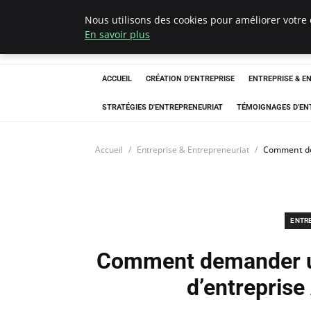
Nous utilisons des cookies pour améliorer votre 
LECFCM
En savoir plus
ACCUEIL
CRÉATION D'ENTREPRISE
ENTREPRISE & E
STRATÉGIES D'ENTREPRENEURIAT
TÉMOIGNAGES D'EN
Accueil
Entreprise & Entrepreneuriat
Comment de
ENTR
Comment demander u
d’entrepris