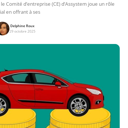
 le Comité d’entreprise (CE) d’Assystem joue un rôle
ial en offrant à ses
Delphine Roux
29 octobre 2025