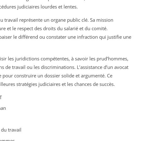
édures judiciaires lourdes et lentes.
 du travail représente un organe public clé. Sa mission
re et le respect des droits du salarié et du comité.
paiser le différend ou constater une infraction qui justifie une
saisir les juridictions compétentes, à savoir les prud’hommes,
ns de travail ou les discriminations. L’assistance d’un avocat
le pour construire un dossier solide et argumenté. Ce
leures stratégies judiciaires et les chances de succès.
T
han
 du travail
’hommes