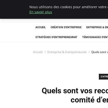
Nous utilisons des cookies pour améliorer votre 
LECFCM
En savoir plus
ACCUEIL
CRÉATION D'ENTREPRISE
ENTREPRISE & E
STRATÉGIES D'ENTREPRENEURIAT
TÉMOIGNAGES D'EN
Accueil
Entreprise & Entrepreneuriat
Quels sont v
ENTR
Quels sont vos reco
comité d’e