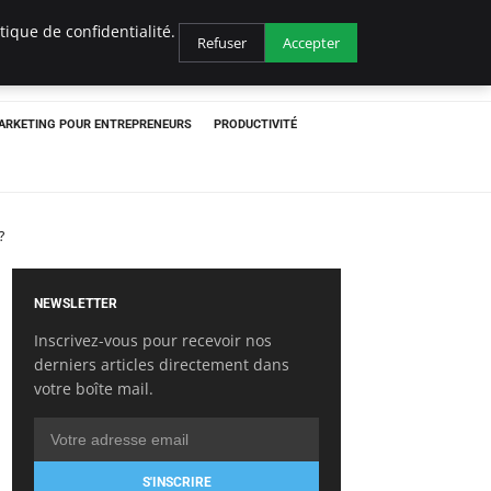
ique de confidentialité.
Refuser
Accepter
ARKETING POUR ENTREPRENEURS
PRODUCTIVITÉ
?
NEWSLETTER
Inscrivez-vous pour recevoir nos
derniers articles directement dans
votre boîte mail.
S'INSCRIRE