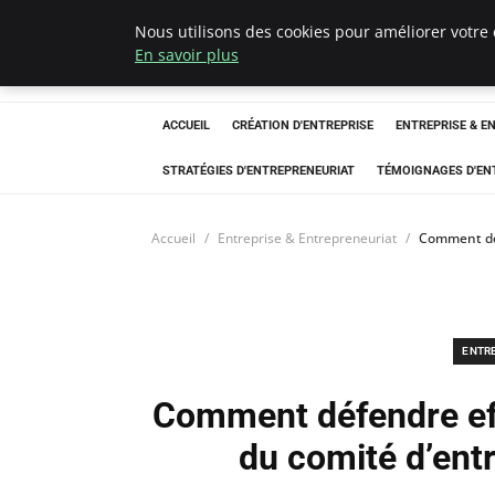
Nous utilisons des cookies pour améliorer votre 
LECFCM
En savoir plus
ACCUEIL
CRÉATION D'ENTREPRISE
ENTREPRISE & E
STRATÉGIES D'ENTREPRENEURIAT
TÉMOIGNAGES D'EN
Accueil
Entreprise & Entrepreneuriat
Comment déf
ENTR
Comment défendre eff
du comité d’ent