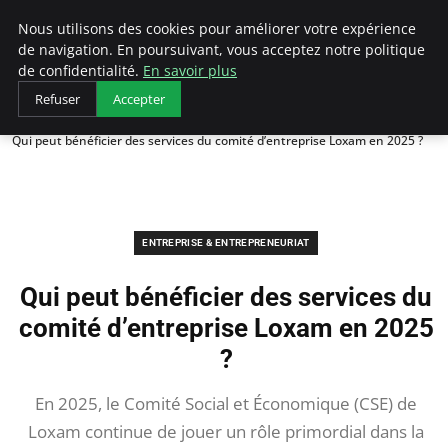
LECFCM
Nous utilisons des cookies pour améliorer votre expérience
de navigation. En poursuivant, vous acceptez notre politique
de confidentialité.
En savoir plus
Refuser
Accepter
Accueil
Entreprise & Entrepreneuriat
Qui peut bénéficier des services du comité d’entreprise Loxam en 2025 ?
ENTREPRISE & ENTREPRENEURIAT
Qui peut bénéficier des services du
comité d’entreprise Loxam en 2025
?
En 2025, le Comité Social et Économique (CSE) de
Loxam continue de jouer un rôle primordial dans la