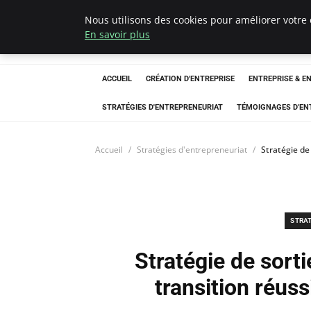
Nous utilisons des cookies pour améliorer votre 
LECFCM
En savoir plus
ACCUEIL
CRÉATION D'ENTREPRISE
ENTREPRISE & E
STRATÉGIES D'ENTREPRENEURIAT
TÉMOIGNAGES D'EN
Accueil
Stratégies d'entrepreneuriat
Stratégie de
STRA
Stratégie de sort
transition réuss