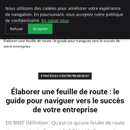
LECFCM
Nous utilisons des cookies pour améliorer votre expérience
de navigation. En poursuivant, vous acceptez notre politique
de confidentialité.
En savoir plus
Refuser
Accepter
Accueil
Stratégies d'entrepreneuriat
Élaborer une feuille de route : le guide pour naviguer vers le succès de
votre entreprise
STRATÉGIES D'ENTREPRENEURIAT
Élaborer une feuille de route : le
guide pour naviguer vers le succès
de votre entreprise
EN BREF Définition : Qu’est-ce qu’une feuille de route