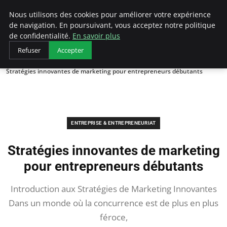
LECFCM
Nous utilisons des cookies pour améliorer votre expérience
de navigation. En poursuivant, vous acceptez notre politique
de confidentialité.
En savoir plus
Refuser
Accepter
Accueil
Entreprise & Entrepreneuriat
Stratégies innovantes de marketing pour entrepreneurs débutants
ENTREPRISE & ENTREPRENEURIAT
Stratégies innovantes de marketing
pour entrepreneurs débutants
Introduction aux Stratégies de Marketing Innovantes
Dans un monde où la concurrence est de plus en plus
féroce,