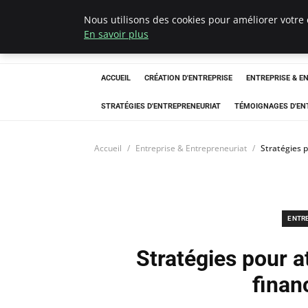
Nous utilisons des cookies pour améliorer votre 
LECFCM
En savoir plus
ACCUEIL
CRÉATION D'ENTREPRISE
ENTREPRISE & E
STRATÉGIES D'ENTREPRENEURIAT
TÉMOIGNAGES D'EN
Accueil
Entreprise & Entrepreneuriat
Stratégies p
ENTR
Stratégies pour at
finan