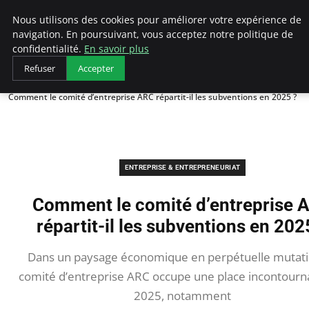
LECFCM
Nous utilisons des cookies pour améliorer votre expérience de
navigation. En poursuivant, vous acceptez notre politique de
confidentialité.
En savoir plus
Refuser
Accepter
Accueil
Entreprise & Entrepreneuriat
Comment le comité d’entreprise ARC répartit-il les subventions en 2025 ?
ENTREPRISE & ENTREPRENEURIAT
Comment le comité d’entreprise 
répartit-il les subventions en 202
Dans un paysage économique en perpétuelle mutatio
comité d’entreprise ARC occupe une place incontourn
2025, notamment