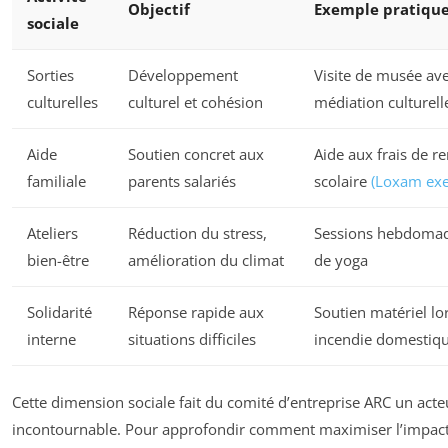
Objectif
Exemple pratiqu
sociale
Sorties
Développement
Visite de musée av
culturelles
culturel et cohésion
médiation culturell
Aide
Soutien concret aux
Aide aux frais de r
familiale
parents salariés
scolaire
(Loxam ex
Ateliers
Réduction du stress,
Sessions hebdomad
bien-être
amélioration du climat
de yoga
Solidarité
Réponse rapide aux
Soutien matériel lo
interne
situations difficiles
incendie domestiq
Cette dimension sociale fait du comité d’entreprise ARC un acte
incontournable. Pour approfondir comment maximiser l’impac