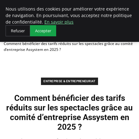
LECFCM
Nous utilisons des cookies pour améliorer votre expérience
de navigation. En poursuivant, vous acceptez notre politique
de confidentialité.
En savoir plus
Refuser
Accepter
Accueil
Entreprise & Entrepreneuriat
Comment bénéficier des tarifs réduits sur les spectacles grâce au comité
d’entreprise Assystem en 2025 ?
ENTREPRISE & ENTREPRENEURIAT
Comment bénéficier des tarifs
réduits sur les spectacles grâce au
comité d’entreprise Assystem en
2025 ?