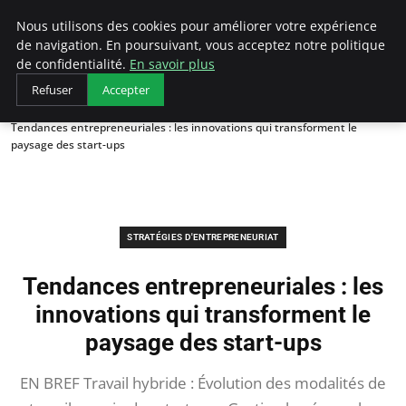
LECFCM
Nous utilisons des cookies pour améliorer votre expérience
de navigation. En poursuivant, vous acceptez notre politique
de confidentialité.
En savoir plus
Refuser
Accepter
Accueil
Stratégies d'entrepreneuriat
Tendances entrepreneuriales : les innovations qui transforment le
paysage des start-ups
STRATÉGIES D'ENTREPRENEURIAT
Tendances entrepreneuriales : les
innovations qui transforment le
paysage des start-ups
EN BREF Travail hybride : Évolution des modalités de